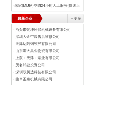
点中心【全新上线】
·
米家(MIJIA)空调24小时人工服务(快速上
门)
最新企业
+ 更多
·
泊头市键坤环保机械设备有限公司
·
深圳大金空调售后维修公司
·
天津达陆钢绞线有限公司
·
山东宏大昌业物资有限公司
·
上泵﹝天津﹞泵业有限公司
·
茂名鸿健投资公司
·
深圳联腾达科技有限公司
·
曲阜圣泰机械有限公司