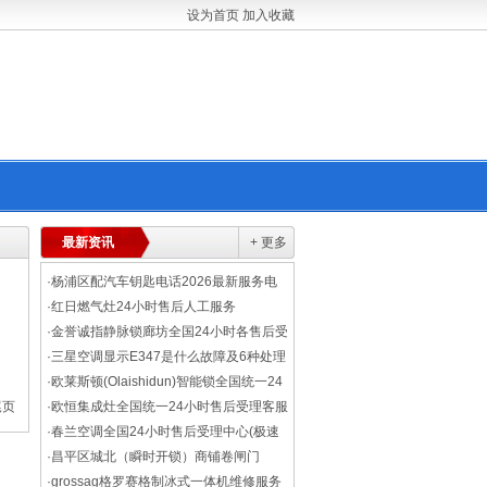
设为首页
加入收藏
最新资讯
+ 更多
·
杨浦区配汽车钥匙电话2026最新服务电
话！
·
红日燃气灶24小时售后人工服务
(2026+正式发布)
·
金誉诚指静脉锁廊坊全国24小时各售后受
理客服中心(2026汇总)
·
三星空调显示E347是什么故障及6种处理
解决方法
·
欧莱斯顿(Olaishidun)智能锁全国统一24
尾页
小时售后服务人工电话上线（2026最新推
·
欧恒集成灶全国统一24小时售后受理客服
出）
热线(极速上门)
·
春兰空调全国24小时售后受理中心(极速
上门)
·
昌平区城北（瞬时开锁）商铺卷闸门
锁-15分钟极速开锁
·
grossag格罗赛格制冰式一体机维修服务