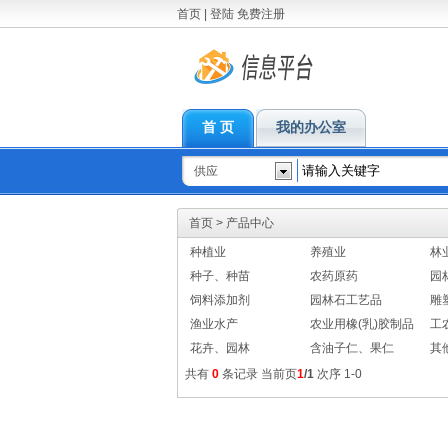
首页
|
登陆
免费注册
首 页
我的办公室
供应
首页
>
产品中心
种植业
养殖业
林
种子、种苗
农药原药
园
饲料添加剂
园林石工艺品
雕
渔业水产
农业用橡(乳)胶制品
工
花卉、园林
含油子仁、果仁
其
共有
0
条记录 当前页
1
/1
次序 1-0