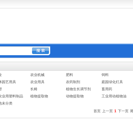
业
农业机械
肥料
饲料
林园艺用具
农业用具
农药制剂
庭园绿化灯具
塑
长椅
植物生长调节剂
畜用药
农业用塑料制品
植物提取物
动物提取物
工业用动植物油
他未分类
首页
上一页
1
下一页