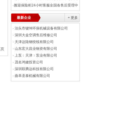
资讯今+日+汇+总
·
雅迎保险柜24小时客服全国各售后受理中
心(2026服务更新)
最新企业
+ 更多
·
泊头市键坤环保机械设备有限公司
·
深圳大金空调售后维修公司
·
天津达陆钢绞线有限公司
·
山东宏大昌业物资有限公司
尾页
·
上泵﹝天津﹞泵业有限公司
·
茂名鸿健投资公司
·
深圳联腾达科技有限公司
·
曲阜圣泰机械有限公司