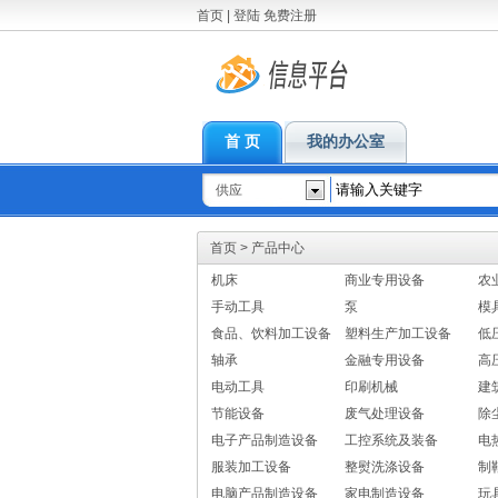
首页
|
登陆
免费注册
首 页
我的办公室
供应
首页
>
产品中心
机床
商业专用设备
农
手动工具
泵
模
食品、饮料加工设备
塑料生产加工设备
低
轴承
金融专用设备
高
电动工具
印刷机械
建
节能设备
废气处理设备
除
电子产品制造设备
工控系统及装备
电
服装加工设备
整熨洗涤设备
制
电脑产品制造设备
家电制造设备
玩