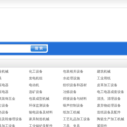
业机械
化工设备
包装相关设备
建筑机械
具
发电机组
水处理设施
工业用纸
压电器
电动机
纺织设备和器材
皮革加工设备
压电器
选矿设备
冶炼设备
电工电器成套设备
筑装饰五金
包装成型机械
焊接设备与材料
清洗、清理设备
尘设备
环保监测设备
噪声控制设备
废弃物处理设备
热设备
输电设备及材料
纸加工机械
造纸设备及配件
鞋及鞋修理设备
家具制造机械
工艺礼品加工设备
陶瓷生产加工机械
具加工设备
工业锅炉及配件
刀具、夹具
紧固件