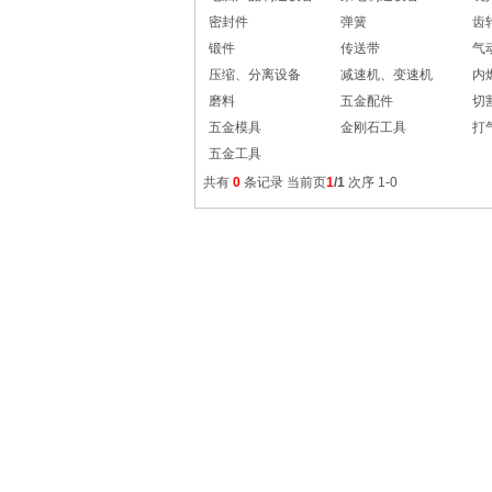
密封件
弹簧
齿
锻件
传送带
气
压缩、分离设备
减速机、变速机
内
磨料
五金配件
切
五金模具
金刚石工具
打
五金工具
共有
0
条记录 当前页
1
/1
次序 1-0