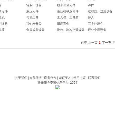
轮
链条、链轮
粉末冶金元件
铸件
动元件
液压元件
液压机械及部件
过滤器、过滤设备
燃机
气动工具
工具包、工具箱
磨具
割设备
其他未分类
日用五金
五金冲压件
气筒
金属成型设备
换热、制冷空调设备
行业专用设备
首页
上一页
1
下一页
关于我们
|
会员服务
|
商务合作
|
诚征英才
|
使用协议
|
联系我们
维修服务资讯信息平台 2024