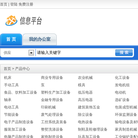
首页
|
登陆
免费注册
首 页
我的办公室
供应
首页
>
产品中心
机床
商业专用设备
农业机械
化工设备
手动工具
泵
模具
发电机组
食品、饮料加工设备
塑料生产加工设备
低压电器
电动机
轴承
金融专用设备
高压电器
选矿设备
电动工具
印刷机械
建筑装饰五金
包装成型机械
节能设备
废气处理设备
除尘设备
环保监测设备
电子产品制造设备
工控系统及装备
电热设备
输电设备及材
服装加工设备
整熨洗涤设备
制鞋及鞋修理设备
家具制造机械
电脑产品制造设备
家电制造设备
玩具加工设备
工业锅炉及配